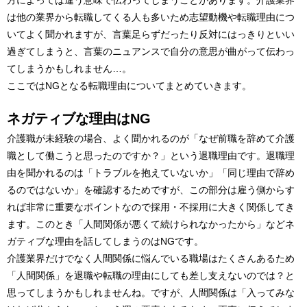
方によっては違う意味で伝わってしまうことがあります。介護業界
は他の業界から転職してくる人も多いため志望動機や転職理由につ
いてよく聞かれますが、言葉足らずだったり反対にはっきりといい
過ぎてしまうと、言葉のニュアンスで自分の意思が曲がって伝わっ
てしまうかもしれません…。
ここではNGとなる転職理由についてまとめていきます。
ネガティブな理由はNG
介護職が未経験の場合、よく聞かれるのが「なぜ前職を辞めて介護
職として働こうと思ったのですか？」という退職理由です。退職理
由を聞かれるのは「トラブルを抱えていないか」「同じ理由で辞め
るのではないか」を確認するためですが、この部分は雇う側からす
れば非常に重要なポイントなので採用・不採用に大きく関係してき
ます。このとき「人間関係が悪くて続けられなかったから」などネ
ガティブな理由を話してしまうのはNGです。
介護業界だけでなく人間関係に悩んでいる職場はたくさんあるため
「人間関係」を退職や転職の理由にしても差し支えないのでは？と
思ってしまうかもしれませんね。ですが、人間関係は「入ってみな