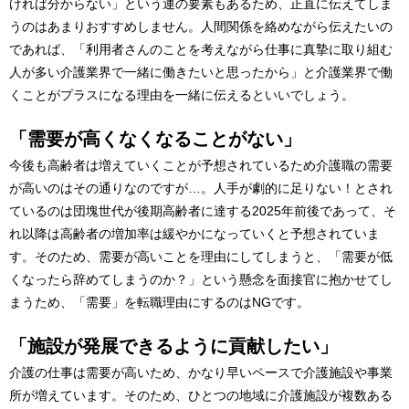
ければ分からない」という運の要素もあるため、正直に伝えてしま
うのはあまりおすすめしません。人間関係を絡めながら伝えたいの
であれば、「利用者さんのことを考えながら仕事に真摯に取り組む
人が多い介護業界で一緒に働きたいと思ったから」と介護業界で働
くことがプラスになる理由を一緒に伝えるといいでしょう。
「需要が高くなくなることがない」
今後も高齢者は増えていくことが予想されているため介護職の需要
が高いのはその通りなのですが…。人手が劇的に足りない！とされ
ているのは団塊世代が後期高齢者に達する2025年前後であって、そ
れ以降は高齢者の増加率は緩やかになっていくと予想されていま
す。そのため、需要が高いことを理由にしてしまうと、「需要が低
くなったら辞めてしまうのか？」という懸念を面接官に抱かせてし
まうため、「需要」を転職理由にするのはNGです。
「施設が発展できるように貢献したい」
介護の仕事は需要が高いため、かなり早いペースで介護施設や事業
所が増えています。そのため、ひとつの地域に介護施設が複数ある